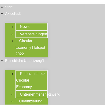
Start
Aktuelles
News
Veranstaltungen
Circular
Economy Hotspot
2022
Betriebliche Umsetzung
Potenzialcheck
Circular
Economy
Unternehmensnetzwerk
Qualifizierung