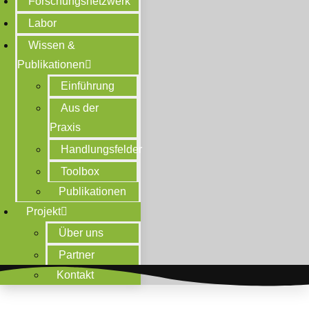
Forschungsnetzwerk
Labor
Wissen &
Publikationen
Einführung
Aus der
Praxis
Handlungsfelder
Toolbox
Publikationen
Projekt
Über uns
Partner
Kontakt