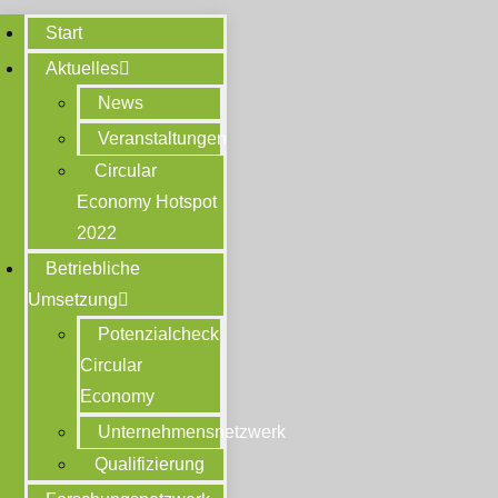
Start
Aktuelles
News
Veranstaltungen
Circular
Economy Hotspot
2022
Betriebliche
Umsetzung
Potenzialcheck
Circular
Economy
Unternehmensnetzwerk
Qualifizierung