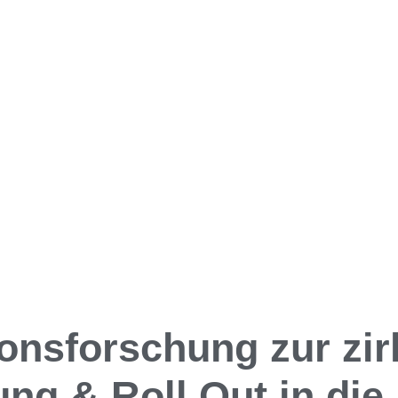
onsforschung zur zir
ng & Roll Out in die 