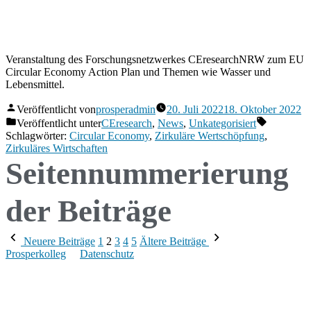
Veranstaltung des Forschungsnetzwerkes CEresearchNRW zum EU
Circular Economy Action Plan und Themen wie Wasser und
Lebensmittel.
Veröffentlicht von
prosperadmin
20. Juli 2022
18. Oktober 2022
Veröffentlicht unter
CEresearch
,
News
,
Unkategorisiert
Schlagwörter:
Circular Economy
,
Zirkuläre Wertschöpfung
,
Zirkuläres Wirtschaften
Seitennummerierung
der Beiträge
Neuere Beiträge
1
2
3
4
5
Ältere Beiträge
Prosperkolleg
Datenschutz