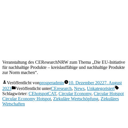
Veranstaltung des CEResearchNRW zum Thema „Die EU-Initiative
für nachhaltige Produkte – kreislauffähige und nachhaltige Produkte
zur Norm machen“.
Veröffentlicht von
prosperadmin
10. Dezember 2022
7. August
2023
Veröffentlicht unter
CEresearch
,
News
,
Unkategorisiert
Schlagwörter:
CEhotspotCAT
,
Circular Economy
,
Circular Hotspot
Circular Economy Hotspot
,
Zirkuläre Wertschöpfung
,
Zirkuläres
Wirtschaften