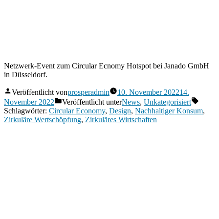
Netzwerk-Event zum Circular Ecnomy Hotspot bei Janado GmbH
in Düsseldorf.
Veröffentlicht von
prosperadmin
10. November 2022
14.
November 2022
Veröffentlicht unter
News
,
Unkategorisiert
Schlagwörter:
Circular Economy
,
Design
,
Nachhaltiger Konsum
,
Zirkuläre Wertschöpfung
,
Zirkuläres Wirtschaften