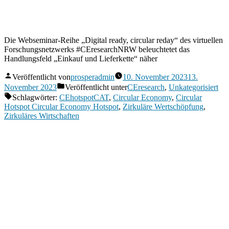
Die Webseminar-Reihe „Digital ready, circular reday“ des virtuellen
Forschungsnetzwerks #CEresearchNRW beleuchtetet das
Handlungsfeld „Einkauf und Lieferkette“ näher
Veröffentlicht von
prosperadmin
10. November 2023
13.
November 2023
Veröffentlicht unter
CEresearch
,
Unkategorisiert
Schlagwörter:
CEhotspotCAT
,
Circular Economy
,
Circular
Hotspot Circular Economy Hotspot
,
Zirkuläre Wertschöpfung
,
Zirkuläres Wirtschaften