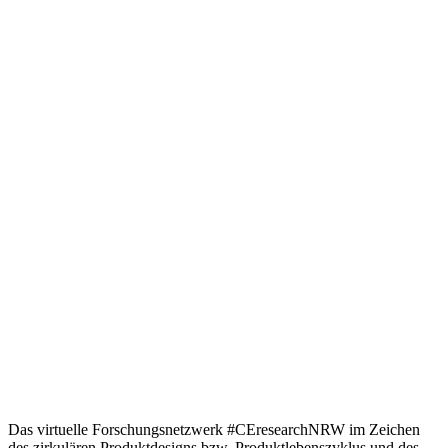
Das virtuelle Forschungsnetzwerk #CEresearchNRW im Zeichen
des zirkulären Produktdesigns bzw. Produktlebenszyklus und des