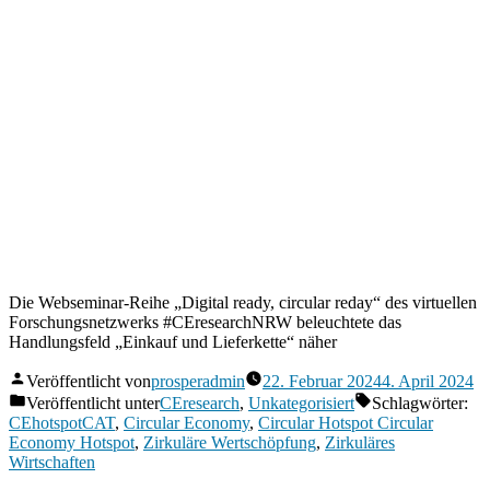
Die Webseminar-Reihe „Digital ready, circular reday“ des virtuellen
Forschungsnetzwerks #CEresearchNRW beleuchtete das
Handlungsfeld „Einkauf und Lieferkette“ näher
Veröffentlicht von
prosperadmin
22. Februar 2024
4. April 2024
Veröffentlicht unter
CEresearch
,
Unkategorisiert
Schlagwörter:
CEhotspotCAT
,
Circular Economy
,
Circular Hotspot Circular
Economy Hotspot
,
Zirkuläre Wertschöpfung
,
Zirkuläres
Wirtschaften