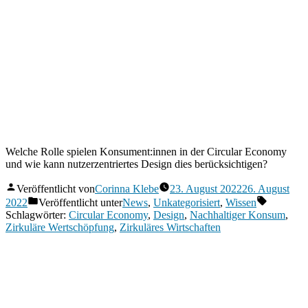
Welche Rolle spielen Konsument:innen in der Circular Economy
und wie kann nutzerzentriertes Design dies berücksichtigen?
Veröffentlicht von
Corinna Klebe
23. August 2022
26. August
2022
Veröffentlicht unter
News
,
Unkategorisiert
,
Wissen
Schlagwörter:
Circular Economy
,
Design
,
Nachhaltiger Konsum
,
Zirkuläre Wertschöpfung
,
Zirkuläres Wirtschaften