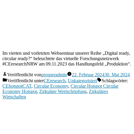
Im vierten und vorletzten Webseminar unserer Reihe „Digital ready,
circular ready?“ beleuchtete das virtuelle Forschungsnetzwerk
#CEresearchNRW am 09.11.2023 das Handlungsfeld „Produktion“.
Veröffentlicht von
prosperadmin
22. Februar 2024
30. Mai 2024
Veröffentlicht unter
CEresearch
,
Unkategorisiert
Schlagwörter:
CEhotspotCAT
,
Circular Economy
,
Circular Hotspot Circular
Economy Hotspot
,
Zirkuläre Wertschöpfung
,
Zirkuläres
Wirtschaften