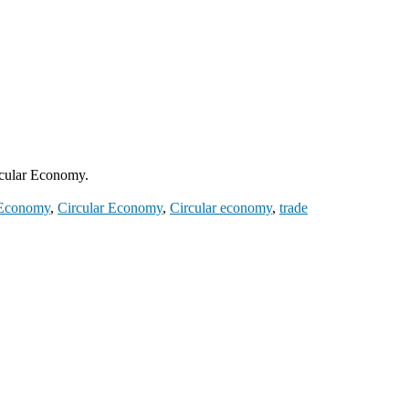
ircular Economy.
 Economy
,
Circular Economy
,
Circular economy
,
trade