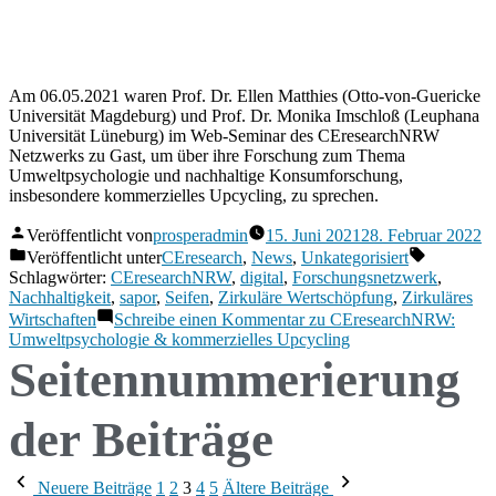
Am 06.05.2021 waren Prof. Dr. Ellen Matthies (Otto-von-Guericke
Universität Magdeburg) und Prof. Dr. Monika Imschloß (Leuphana
Universität Lüneburg) im Web-Seminar des CEresearchNRW
Netzwerks zu Gast, um über ihre Forschung zum Thema
Umweltpsychologie und nachhaltige Konsumforschung,
insbesondere kommerzielles Upcycling, zu sprechen.
Veröffentlicht von
prosperadmin
15. Juni 2021
28. Februar 2022
Veröffentlicht unter
CEresearch
,
News
,
Unkategorisiert
Schlagwörter:
CEresearchNRW
,
digital
,
Forschungsnetzwerk
,
Nachhaltigkeit
,
sapor
,
Seifen
,
Zirkuläre Wertschöpfung
,
Zirkuläres
Wirtschaften
Schreibe einen Kommentar
zu CEresearchNRW:
Umweltpsychologie & kommerzielles Upcycling
Seitennummerierung
der Beiträge
Neuere Beiträge
1
2
3
4
5
Ältere Beiträge