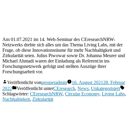
Am 01.07.2021 im 14. Web-Seminar des CEresearchNRW-
Netzwerks drehte sich alles um das Thema Living Labs, mit der
Frage, ob diese Innovationsräume für mehr Nachhaltigkeit und
Zirkularität seien. Julius Piwowar sowie Dr. Johanna Meurer und
Michael Ahmadi waren der Einladung als Referent:in ins
Forschungsnetzwerk gefolgt und stellten Auszüge ihrer
Forschungsarbeit vor.
Veröffentlicht von
prosperadmin
16. August 2021
28. Februar
2022
Veröffentlicht unter
CEresearch
,
News
,
Unkategorisiert
Schlagwörter:
CEresearchNRW
,
Circular Economy
,
Living Labs
,
Nachhaltigkeit
,
Zirkularität