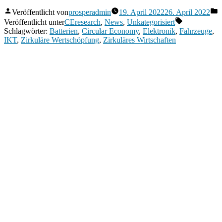
Veröffentlicht von
prosperadmin
19. April 2022
26. April 2022
Veröffentlicht unter
CEresearch
,
News
,
Unkategorisiert
Schlagwörter:
Batterien
,
Circular Economy
,
Elektronik
,
Fahrzeuge
,
IKT
,
Zirkuläre Wertschöpfung
,
Zirkuläres Wirtschaften