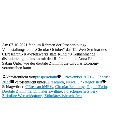
Am 07.10.2021 fand im Rahmen der Prosperkolleg-
Veranstaltungsreihe „Circular October“ das 15. Web-Seminar des
CEresearchNRW-Netzwerks statt. Rund 40 Teilnehmende
diskutierten gemeinsam mit den Referent:innen Anna Preut und
Saban Ünlü, wie der digitale Zwilling die Circular Economy
vorantreiben kann.
Veröffentlicht von
prosperadmin
1. November 2021
28. Februar
2022
Veröffentlicht unter
CEresearch
,
News
,
Unkategorisiert
Schlagwörter:
CEresearchNRW
,
Circular Economy
,
Digital Twin
,
Digitale Zwillinge
,
Digitaler Zwilling
,
Forschungsnetzwerk
,
Zirkuläre Wertschöpfung
,
Zirkuläres Wirtschaften